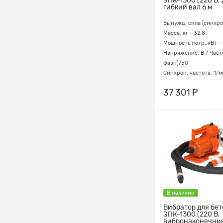
ЭПК-1300 (220 В, 
гибкий вал 6 м
Вынужд. сила (синхрон
Масса, кг - 32,8
Мощность потр.,кВт - 
Напряжение, В / Часто
фазн)/50
Синхрон. частота, 1/м
37 301 Р
В наличии
Вибратор для бе
ЭПК-1300 (220 В,
вибронаконечник