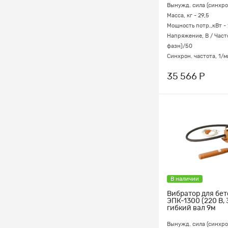
Вынужд. сила (синхрон
Масса, кг - 29,5
Мощность потр.,кВт - 
Напряжение, В / Часто
фазн)/50
Синхрон. частота, 1/м
35 566 Р
В наличии
Вибратор для бе
ЭПК-1300 (220 В,
гибкий вал 9м
Вынужд. сила (синхрон