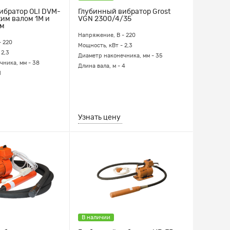
ибратор OLI DVM-
Глубинный вибратор Grost
ким валом 1М и
VGN 2300/4/35
мм
Напряжение, В - 220
- 220
Мощность, кВт - 2,3
 2,3
Диаметр наконечника, мм - 35
чника, мм - 38
Длина вала, м - 4
1
Узнать цену
В наличии