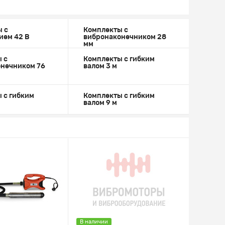
 с
Комплекты с
ием 42 В
вибронаконечником 28
мм
 с
Комплекты с гибким
нечником 76
валом 3 м
 с гибким
Комплекты с гибким
валом 9 м
В наличии