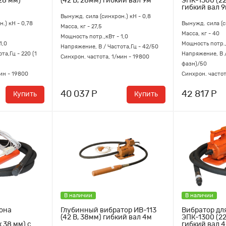
28 мм)
(42 В, 28мм) гибкий вал 9м
ЭПК-1300 (22
гибкий вал 
Вынужд. сила (синхрон.) кН - 0,8
.) кН - 0,78
Вынужд. сила (с
Масса, кг - 27,5
Масса, кг - 40
Мощность потр.,кВт - 1,0
1,0
Мощность потр.,
Напряжение, В / Частота,Гц - 42/50
та,Гц - 220 (1
Напряжение, В /
Синхрон. частота, 1/мин - 19800
фазн)/50
ин - 19800
Синхрон. частот
40 037 Р
42 817 Р
Купить
Купить
В наличии
В наличии
тона
Глубинный вибратор ИВ-113
Вибратор дл
(42 В, 38мм) гибкий вал 4м
ЭПК-1300 (22
 38 мм) с
гибкий вал 