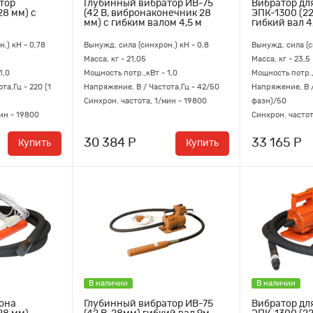
тор
Глубинный вибратор ИВ-75
Вибратор дл
28 мм) с
(42 В, вибронаконечник 28
ЭПК-1300 (22
мм) с гибким валом 4,5 м
гибкий вал 4
.) кН - 0,78
Вынужд. сила (синхрон.) кН - 0,8
Вынужд. сила (с
Масса, кг - 21,05
Масса, кг - 23,5
1,0
Мощность потр.,кВт - 1,0
Мощность потр.,
та,Гц - 220 (1
Напряжение, В / Частота,Гц - 42/50
Напряжение, В /
Синхрон. частота, 1/мин - 19800
фазн)/50
ин - 19800
Синхрон. частот
30 384 Р
33 165 Р
Купить
Купить
В наличии
В наличии
тона
Глубинный вибратор ИВ-75
Вибратор дл