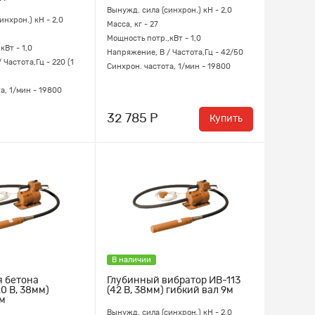
Вынужд. сила (синхрон.) кН - 2,0
инхрон.) кН - 2,0
Масса, кг - 27
Мощность потр.,кВт - 1,0
кВт - 1,0
Напряжение, В / Частота,Гц - 42/50
 Частота,Гц - 220 (1
Синхрон. частота, 1/мин - 19800
а, 1/мин - 19800
32 785 Р
Купить
В наличии
я бетона
Глубинный вибратор ИВ-113
0 В, 38мм)
(42 В, 38мм) гибкий вал 9м
6м
Вынужд. сила (синхрон.) кН - 2,0