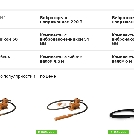
и:
Вибраторы с
Вибраторы
напряжением 220 В
напряжен
Комплекты с
Комплекты
ником 38
вибронаконечником 51
вибронако
мм
мм
ибким
Комплекты с гибким
Комплекты
валом 4,5 м
валом 6 м
по популярности ↑
по цене
В наличии
В наличии