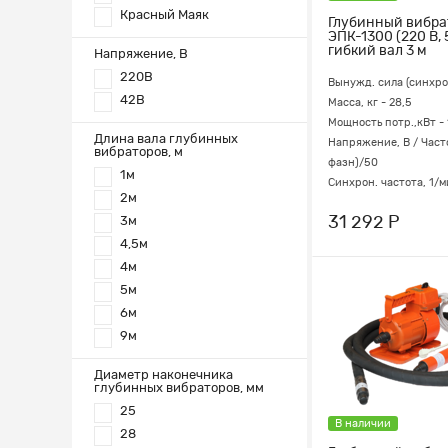
Красный Маяк
Глубинный вибра
ЭПК-1300 (220 В, 
гибкий вал 3 м
Напряжение, В
220В
Вынужд. сила (синхрон
42В
Масса, кг - 28,5
Мощность потр.,кВт - 
Длина вала глубинных
Напряжение, В / Часто
вибраторов, м
фазн)/50
1м
Синхрон. частота, 1/м
2м
31 292 Р
3м
4,5м
4м
5м
6м
9м
Диаметр наконечника
глубинных вибраторов, мм
25
В наличии
28