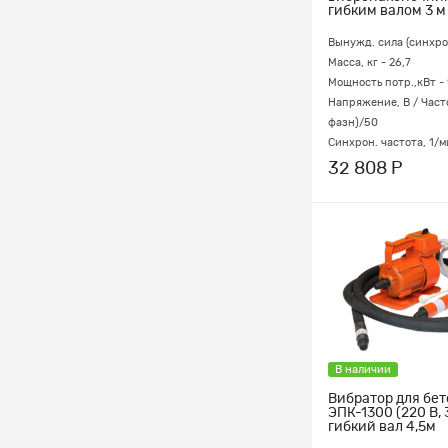
гибким валом 3 м
Вынужд. сила (синхрон
Масса, кг - 26,7
Мощность потр.,кВт - 
Напряжение, В / Часто
фазн)/50
Синхрон. частота, 1/м
32 808 Р
В наличии
Вибратор для бе
ЭПК-1300 (220 В,
гибкий вал 4,5м