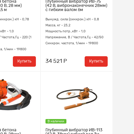
я бетона
Глубинный вибратор ИВ-75
0 В, 28 мм)
(42 В, вибронаконечник 28мм)
,5 м
с гибким валом 6м
инхрон.) кН - 0,78
Вынужд. сила (синхрон.) кН - 0,8
Масса, кг - 23,2
кВт - 1,0
Мощность потр.,кВт - 1,0
 Частота,Гц - 220 (1
Напряжение, В / Частота,Гц - 42/50
Синхрон. частота, 1/мин - 19800
а, 1/мин - 19800
34 521 Р
Купить
Купить
В наличии
я бетона
Глубинный вибратор ИВ-113