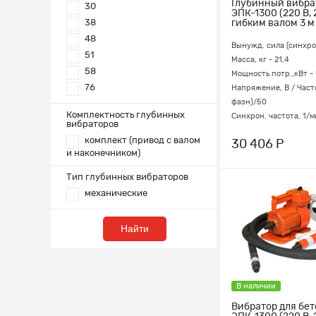
Глубинный вибра
30
ЭПК-1300 (220 В, 
38
гибким валом 3 м
48
Вынужд. сила (синхрон
51
Масса, кг - 21,4
58
Мощность потр.,кВт - 
76
Напряжение, В / Часто
фазн)/50
Комплектность глубинных
Синхрон. частота, 1/м
вибраторов
комплект (привод с валом
30 406 Р
и наконечником)
Тип глубинных вибраторов
механические
Найти
В наличии
Вибратор для бе