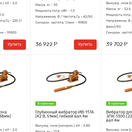
.) кН - 2,0
Вынужд. сила (с
Масса, кг - 30
Масса, кг - 32,5
Мощность потр.,кВт - 1,0
1,0
Мощность потр.,
Напряжение, В / Частота,Гц - 42/50
та,Гц - 220 (1
Напряжение, В /
Синхрон. частота, 1/мин - 19800
фазн)/50
ин - 19800
Синхрон. частот
36 922 Р
39 702 Р
Купить
Купить
В наличии
В наличии
тона
Глубинный вибратор ИВ-117А
Вибратор дл
 38мм)
(42 В, 51мм) гибкий вал 4м
ЭПК-1300 (22
вал 4м
Вынужд. сила (синхрон.) кН - 3,85
.) кН - 2,0
Вынужд. сила (с
Масса, кг - 27,9