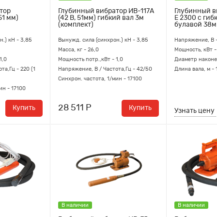
тор
Глубинный вибратор ИВ-117А
Глубинный в
51 мм)
(42 В, 51мм) гибкий вал 3м
E 2300 с гиб
(комплект)
булавой 38
.) кН - 3,85
Вынужд. сила (синхрон.) кН - 3,85
Напряжение, В 
Масса, кг - 26,0
Мощность, кВт -
1,0
Мощность потр.,кВт - 1,0
Диаметр наконе
та,Гц - 220 (1
Напряжение, В / Частота,Гц - 42/50
Длина вала, м - 
Синхрон. частота, 1/мин - 17100
ин - 17100
28 511 Р
Купить
Купить
Узнать цену
В наличии
В наличии