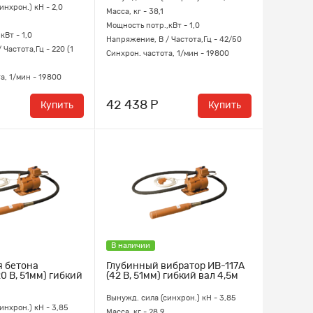
инхрон.) кН - 2,0
Масса, кг - 38,1
Мощность потр.,кВт - 1,0
кВт - 1,0
Напряжение, В / Частота,Гц - 42/50
 Частота,Гц - 220 (1
Синхрон. частота, 1/мин - 19800
а, 1/мин - 19800
42 438 Р
Купить
Купить
В наличии
я бетона
Глубинный вибратор ИВ-117А
0 В, 51мм) гибкий
(42 В, 51мм) гибкий вал 4,5м
Вынужд. сила (синхрон.) кН - 3,85
инхрон.) кН - 3,85
Масса, кг - 28,9