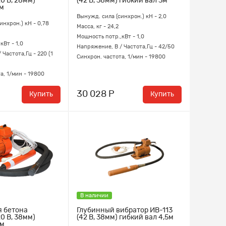
0 В, 28мм)
(42 В, 38мм) гибкий вал 3м
9м
Вынужд. сила (синхрон.) кН - 2,0
инхрон.) кН - 0,78
Масса, кг - 24,2
Мощность потр.,кВт - 1,0
кВт - 1,0
Напряжение, В / Частота,Гц - 42/50
 Частота,Гц - 220 (1
Синхрон. частота, 1/мин - 19800
а, 1/мин - 19800
30 028 Р
Купить
Купить
В наличии
я бетона
Глубинный вибратор ИВ-113
0 В, 38мм)
(42 В, 38мм) гибкий вал 4,5м
4м