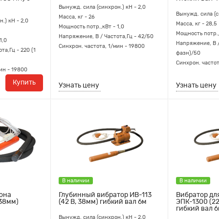
Вынужд. сила (синхрон.) кН - 2,0
Вынужд. сила (с
Масса, кг - 26
.) кН - 2,0
Масса, кг - 28,5
Мощность потр.,кВт - 1,0
Мощность потр.,
Напряжение, В / Частота,Гц - 42/50
1,0
Напряжение, В /
Синхрон. частота, 1/мин - 19800
та,Гц - 220 (1
фазн)/50
Синхрон. частот
ин - 19800
Купить
Узнать цену
Узнать цену
В наличии
В наличии
тона
Глубинный вибратор ИВ-113
Вибратор дл
 38мм)
(42 В, 38мм) гибкий вал 6м
ЭПК-1300 (22
гибкий вал 
Вынужд. сила (синхрон.) кН - 2,0