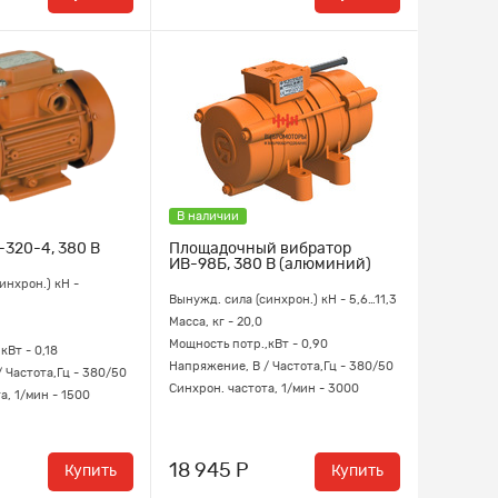
В наличии
-320-4, 380 В
Площадочный вибратор
ИВ-98Б, 380 В (алюминий)
инхрон.) кН -
Вынужд. сила (синхрон.) кН -
5,6…11,3
Масса, кг - 20,0
Мощность потр.,кВт - 0,90
кВт - 0,18
Напряжение, В / Частота,Гц - 380/50
 Частота,Гц - 380/50
Синхрон. частота, 1/мин - 3000
а, 1/мин - 1500
18 945 Р
Купить
Купить