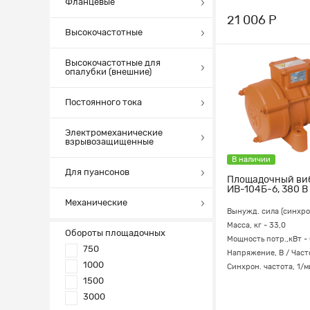
Фланцевые
21 006 Р
Высокочастотные
Высокочастотные для
опалубки (внешние)
Постоянного тока
Электромеханические
взрывозащищенные
В наличии
Для пуансонов
Площадочный ви
ИВ-104Б-6, 380 В
Механические
Вынужд. сила (синхрон.)
Масса, кг - 33,0
Обороты площадочных
Мощность потр.,кВт -
750
Напряжение, В / Част
1000
Синхрон. частота, 1/м
1500
3000