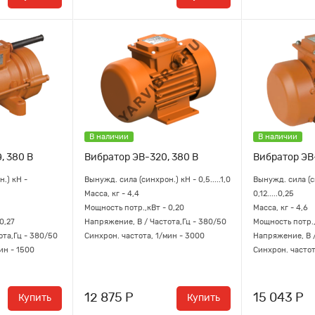
В наличии
В наличии
, 380 В
Вибратор ЭВ-320, 380 В
Вибратор ЭВ
.) кН -
Вынужд. сила (синхрон.) кН - 0,5.....1,0
Вынужд. сила (с
Масса, кг - 4,4
0,12.....0,25
Мощность потр.,кВт - 0,20
Масса, кг - 4,6
0,27
Напряжение, В / Частота,Гц - 380/50
Мощность потр.,
ота,Гц - 380/50
Синхрон. частота, 1/мин - 3000
Напряжение, В /
ин - 1500
Синхрон. частот
12 875 Р
15 043 Р
Купить
Купить