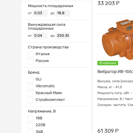
33 203 Р
Мощность площадочных
от
до
Вынуждающая сила
площадочных
от
до
Страна производства
Италия
Россия
В наличии
Вибратор ИВ-106Э
Бренд
OLI
Вынужд. сила (синхрон.
Vibromatic
Масса, кг - 41,0
Красный Маяк
Мощность потр.,кВт - 
Напряжение, В / Част
Стройкомплект
Синхрон. частота, 1/м
Напряжение, В
18В
220В
61 309 Р
36В