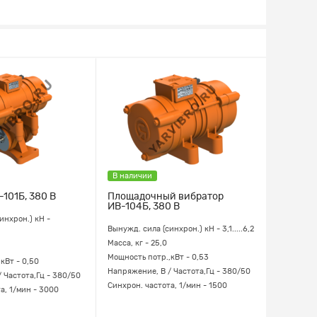
В наличии
101Б, 380 В
Площадочный вибратор
ИВ-104Б, 380 В
инхрон.) кН -
Вынужд. сила (синхрон.) кН - 3,1.....6,2
Масса, кг - 25,0
Мощность потр.,кВт - 0,53
кВт - 0,50
Напряжение, В / Частота,Гц - 380/50
 Частота,Гц - 380/50
Синхрон. частота, 1/мин - 1500
а, 1/мин - 3000