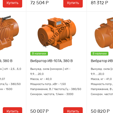
72 504 Р
81 312 Р
Купить
Купить
В наличии
В наличии
, 380 В
Вибратор ИВ-107А, 380 В
Вибратор ИВ-
) кН - 2,5...5,0
Вынужд. сила (синхрон.) кН -
Вынужд. сила (с
9,9.....20,0
9,9.....20,0
1,07
Масса, кг - 40,0
Масса, кг - 41,0
ота,Гц - 380/50
Мощность потр.,кВт - 1,50
Мощность потр.,
ин - 1500
Напряжение, В / Частота,Гц - 380/50
Напряжение, В /
Синхрон. частота, 1/мин - 3000
Синхрон. частот
50 007 Р
50 820 Р
Купить
Купить