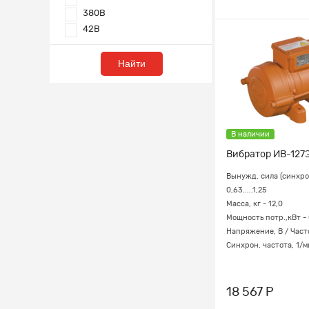
380В
42В
Найти
В наличии
Вибратор ИВ-127Э
Вынужд. сила (синхрон
0,63.....1,25
Масса, кг - 12,0
Мощность потр.,кВт - 
Напряжение, В / Част
Синхрон. частота, 1/м
18 567 Р