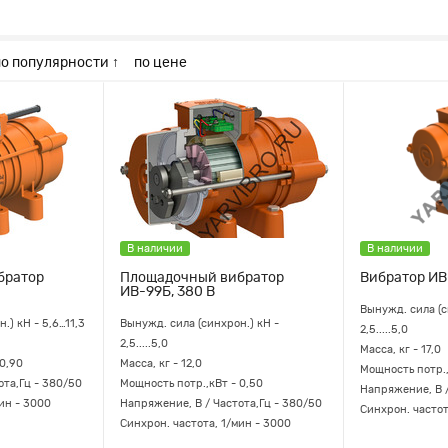
по популярности ↑
по цене
В наличии
В наличии
братор
Площадочный вибратор
Вибратор ИВ-
ИВ-99Б, 380 В
Вынужд. сила (с
н.) кН -
5,6…11,3
Вынужд. сила (синхрон.) кН -
2,5.....5,0
2,5.....5,0
Масса, кг - 17,0
 0,90
Масса, кг - 12,0
Мощность потр.,
ота,Гц - 380/50
Мощность потр.,кВт - 0,50
Напряжение, В /
ин - 3000
Напряжение, В / Частота,Гц - 380/50
Синхрон. частот
Синхрон. частота, 1/мин - 3000