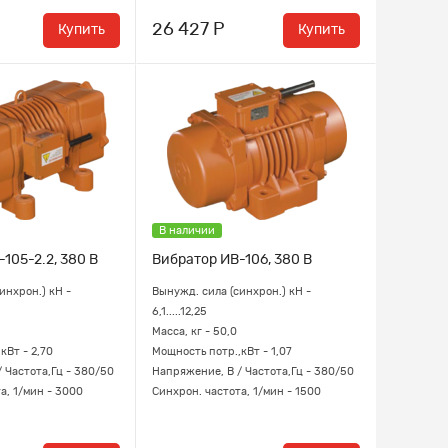
26 427 Р
Купить
Купить
В наличии
105-2.2, 380 В
Вибратор ИВ-106, 380 В
инхрон.) кН -
Вынужд. сила (синхрон.) кН -
6,1.....12,25
Масса, кг - 50,0
кВт - 2,70
Мощность потр.,кВт - 1,07
 Частота,Гц - 380/50
Напряжение, В / Частота,Гц - 380/50
а, 1/мин - 3000
Синхрон. частота, 1/мин - 1500