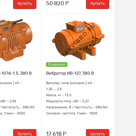
50 820 Р
Купить
Купить
В наличии
107А-1.5, 380 В
Вибратор ИВ-127, 380 В
инхрон.) кН -
Вынужд. сила (синхрон.) кН -
1,25.....2,5
Масса, кг - 13,0
кВт - 2,05
Мощность потр.,кВт - 0,27
 Частота,Гц - 380/50
Напряжение, В / Частота,Гц - 380/50
а, 1/мин - 3000
Синхрон. частота, 1/мин - 1500
17 618 Р
Купить
Купить