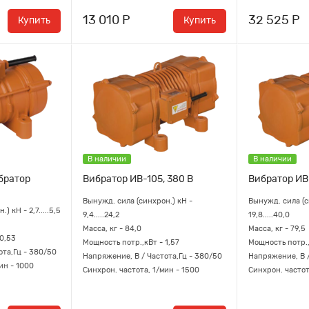
13 010 Р
32 525 Р
Купить
Купить
В наличии
В наличии
братор
Вибратор ИВ-105, 380 В
Вибратор ИВ-
Вынужд. сила (синхрон.) кН -
Вынужд. сила (с
 кН - 2,7.....5,5
9,4.....24,2
19,8.....40,0
Масса, кг - 84,0
Масса, кг - 79,5
 0,53
Мощность потр.,кВт - 1,57
Мощность потр.,
ота,Гц - 380/50
Напряжение, В / Частота,Гц - 380/50
Напряжение, В /
ин - 1000
Синхрон. частота, 1/мин - 1500
Синхрон. частот