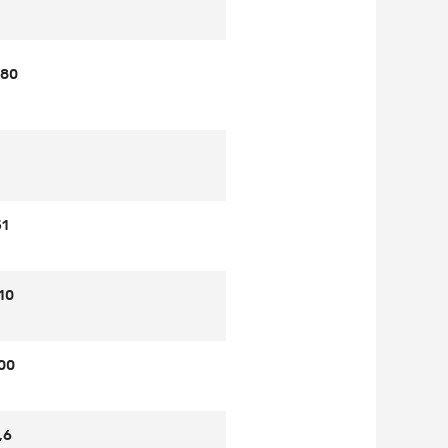
980
51
10
00
,6