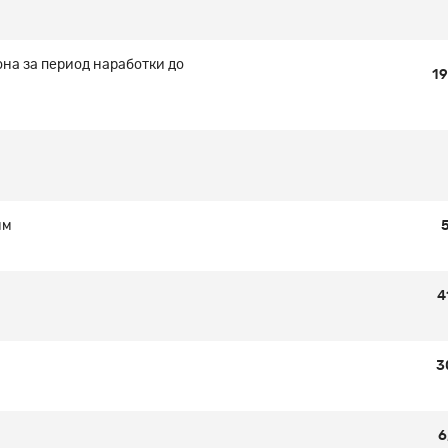
на за период наработки до
1
мм
4
3
6