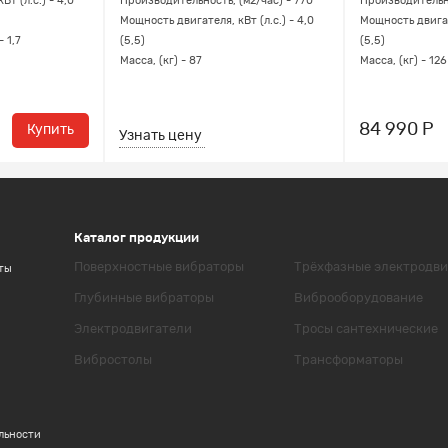
т (л.с.) - 4,0
Производительность, (м2/час) - 770
Производительно
Мощность двигателя, кВт (л.с.) - 4,0
Мощность двигате
- 1,7
(5,5)
(5,5)
Масса, (кг) - 87
Масса, (кг) - 126
84 990 Р
Купить
Узнать цену
Каталог продукции
Поверхностные вибраторы
Трёхфазные электродви
ты
Глубинные вибраторы
Виброоборудование
Электродвигатели
Тросы сантехнические
Вибростолы
Трансформаторы
льности