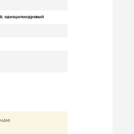
ый, одноцилиндровый
НАМ!