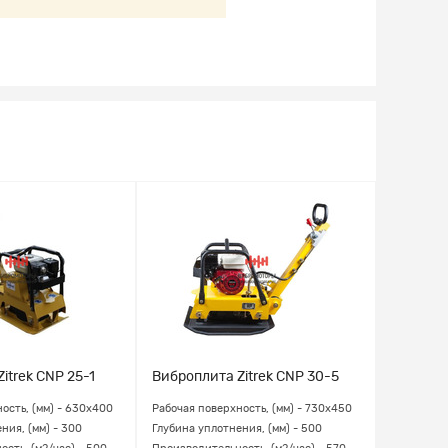
itrek CNP 25-1
Виброплита Zitrek CNP 30-5
Вибропли
ость, (мм) - 630х400
Рабочая поверхность, (мм) - 730х450
Рабочая п
ния, (мм) - 300
Глубина уплотнения, (мм) - 500
Глубина у