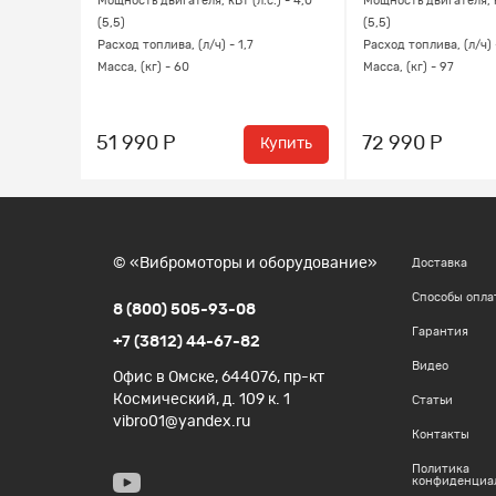
с) - 570
Мощность двигателя, кВт (л.с.) - 4,0
Мощность двигателя, кВ
.) - (6,8)
(5,5)
(5,5)
Расход топлива, (л/ч) - 1,7
Расход топлива, (л/ч) 
Масса, (кг) - 60
Масса, (кг) - 97
51 990 Р
72 990 Р
Купить
Купить
© «Вибромоторы и оборудование»
Доставка
Способы опла
8 (800) 505-93-08
Гарантия
+7 (3812) 44-67-82
Видео
Офис в Омске, 644076, пр-кт
Космический, д. 109 к. 1
Статьи
vibro01@yandex.ru
Контакты
Политика
конфиденциа